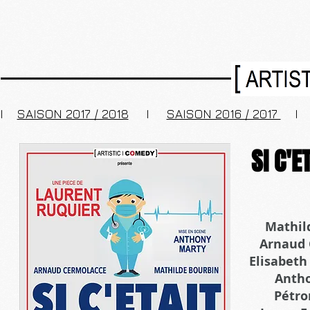
I
SAISON 2017 / 2018
I
SAISON 2016 / 2017
SI C'E
Mathil
Arnaud
Elisabet
Anth
Pétro